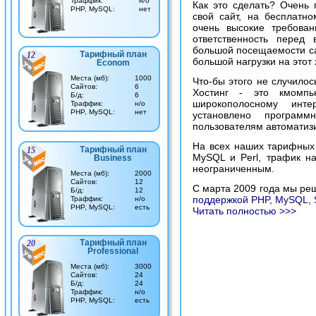
Траффик:
н/о
Как это сделать? Очень 
PHP, MySQL:
нет
свой сайт, на бесплатно
очень высокие требова
ответственность перед
большой посещаемости сай
Тарифный план
12
большой нагрузки на этот 
Econom
Места (мб):
1000
Что-бы этого не случилос
Cайтов:
6
Хостинг - это кмомпь
Б/д:
6
широкополосному инт
Траффик:
н/о
PHP, MySQL:
нет
установлено программ
пользователям автоматиз
На всех наших тарифных 
Тарифный план
15
MySQL и Perl, трафик н
Business
неограниченным.
Места (мб):
2000
Cайтов:
12
С марта 2009 года мы ре
Б/д:
12
поддержкой PHP, MySQL, 
Траффик:
н/о
PHP, MySQL:
есть
Читать полностью >>>
Тарифный план
20
Professional
Места (мб):
3000
Cайтов:
24
Б/д:
24
Траффик:
н/о
PHP, MySQL:
есть