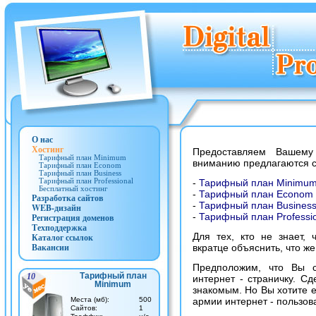
О нас
Хостинг
Предоставляем Вашему
Тарифный план Minimum
вниманию предлагаются 
Тарифный план Econom
Тарифный план Business
Тарифный план Professional
-
Тарифный план Minimu
Бесплатный хостинг
-
Тарифный план Econom
Разработка сайтов
-
Тарифный план Busines
WEB-дизайн
-
Тарифный план Professi
Регистрация доменов
Техподдержка
Для тех, кто не знает, 
Каталог ссылок
Вакансии
вкратце объяснить, что же
Предположим, что Вы 
Тарифный план
10
интернет - страничку. С
Minimum
знакомым. Но Вы хотите 
Места (мб):
500
армии интернет - пользов
Cайтов:
1